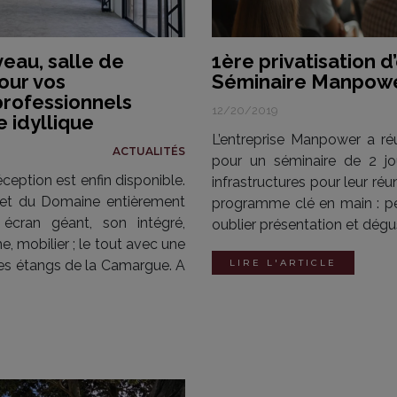
veau, salle de
1ère privatisation 
our vos
Séminaire Manpow
professionnels
12/20/2019
 idyllique
L’entreprise Manpower a réu
ACTUALITÉS
pour un séminaire de 2 jo
ception est enfin disponible.
infrastructures pour leur réun
e et du Domaine entièrement
programme clé en main : pe
 écran géant, son intégré,
oublier présentation et dég
, mobilier ; le tout avec une
les étangs de la Camargue. A
LIRE L'ARTICLE